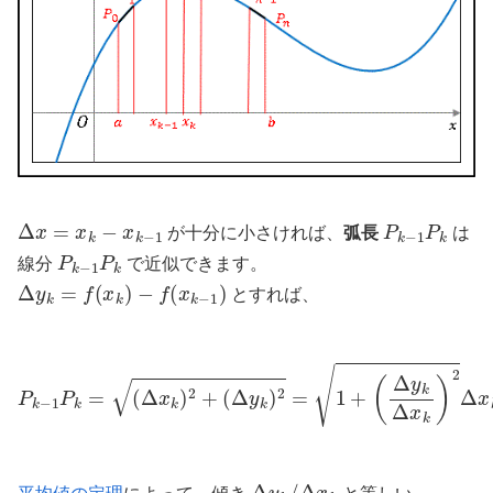
Δ
x
=
x
k
−
x
k
−
1
P
k
−
1
P
k
が十分に小さければ、
弧長
は
P
k
−
1
P
k
線分
で近似できます。
Δ
y
k
=
f
(
x
k
)
−
f
(
x
k
−
1
)
とすれば、
P
k
−
1
P
k
=
(
Δ
x
k
)
2
+
(
Δ
y
k
)
2
=
1
+
(
Δ
y
k
Δ
x
k
)
2
Δ
x
k
Δ
y
k
/
Δ
x
k