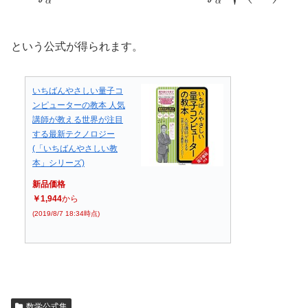
という公式が得られます。
いちばんやさしい量子コ
ンピューターの教本 人気
講師が教える世界が注目
する最新テクノロジー
(「いちばんやさしい教
本」シリーズ)
新品価格
￥1,944
から
(2019/8/7 18:34時点)
数学公式集