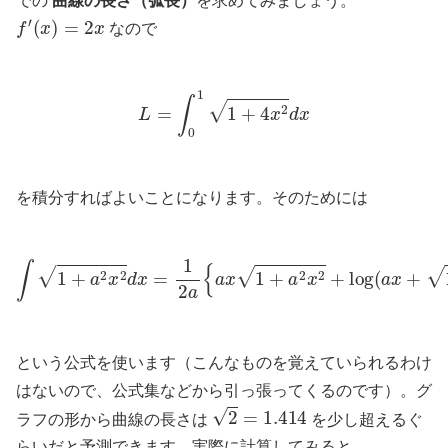
での
曲線の長さ（弧長）
を求めてみましょう。
f
′
(
x
)
=
2
x
なので
L
=
∫
0
1
1
+
4
x
2
d
x
を積分すればよいことになります。そのためには
∫
1
+
a
2
x
2
d
x
=
1
2
a
{
a
x
1
+
a
2
x
2
+
log
(
a
x
+
1
+
a
2
x
2
)
}
という公式を使います（こんなものを覚えていられるわけ
はないので、公式集などから引っ張ってくるのです）。グ
2
=
1.414
ラフの形から曲線の長さは
を少し超えるぐ
らいだと予測できます。実際に計算してみると