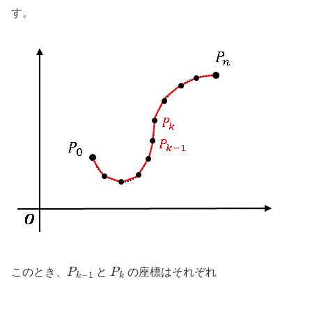
す。
P
k
−
1
P
k
このとき、
と
の座標はそれぞれ