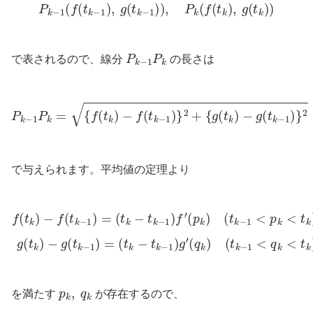
P
k
−
1
(
f
(
t
k
−
1
)
,
g
(
t
k
−
1
)
)
,
P
k
(
f
(
t
k
)
,
g
(
t
k
)
)
P
k
−
1
P
k
で表されるので、線分
の長さは
P
k
−
1
P
k
=
{
f
(
t
k
)
−
f
(
t
k
−
1
)
}
2
+
{
g
(
t
k
)
−
g
(
t
k
−
1
)
}
2
で与えられます。平均値の定理より
f
(
t
k
)
−
−
g
f
(
(
t
t
k
k
−
−
1
1
)
)
=
=
(
(
t
t
k
k
−
−
t
t
k
k
−
−
1
1
)
)
f
g
′
(
′
p
(
q
k
k
)
(
)
t
(
k
t
k
−
−
1
1
<
<
p
q
k
k
<
<
t
k
t
k
)
g
)
(
t
k
)
p
k
,
q
k
を満たす
が存在するので、