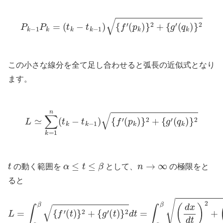
P
k
−
1
P
k
=
(
t
k
−
t
k
−
1
)
{
f
′
(
p
k
)
}
2
+
{
g
′
(
q
k
)
}
2
この小さな線分を全て足し合わせると弧長の近似式となり
ます。
L
≃
∑
k
=
1
n
(
t
k
−
t
k
−
1
)
{
f
′
(
p
k
)
}
2
+
{
g
′
(
q
k
)
}
2
t
α
≤
t
≤
β
n
→
∞
の動く範囲を
として、
の極限をと
ると
L
=
∫
α
β
{
f
′
(
t
)
}
2
+
{
g
′
(
t
)
}
2
d
t
=
∫
α
β
(
d
x
d
t
)
2
+
(
d
y
d
t
)
2
d
t