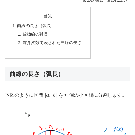
2017.06.10
2023.11.07
目次
曲線の長さ（弧長）
放物線の弧長
媒介変数で表された曲線の長さ
曲線の長さ（弧長）
[
a
,
b
]
n
下図のように区間
を
個の小区間に分割します。