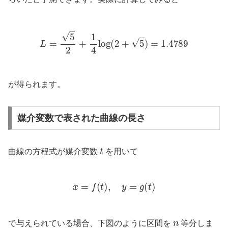
L
=
5
2
+
1
4
log
(
2
+
5
)
=
1.4789
が得られます。
媒介変数で表された曲線の長さ
t
曲線の方程式が媒介変数
を用いて
x
=
f
(
t
)
,
y
=
g
(
t
)
n
で与えられている場合、下図のように区間を
等分しま