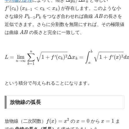
平均値の定理
によって、傾き
と等しい
f
′
(
c
k
)
(
x
k
−
1
<
c
k
<
x
k
)
が存在します。このような小
P
k
−
1
P
k
A
B
さな線分
をつなぎ合わせれば曲線
の長さを
近似できます。さらに分割数を無限にすれば、その極限値
A
B
は曲線
の長さと完全に一致して、
L
=
lim
n
→
∞
∑
k
=
1
n
1
+
f
′
(
c
k
)
2
Δ
x
k
=
∫
a
b
1
+
f
′
(
x
)
2
d
x
という積分で与えられることになります。
放物線の弧長
f
(
x
)
=
x
2
x
=
0
x
=
1
放物線（二次関数）
の
から
ま