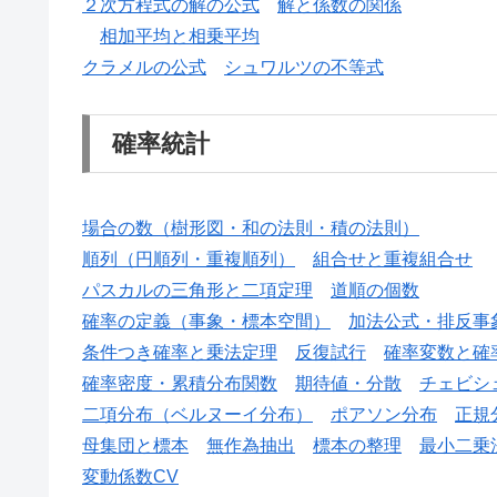
２次方程式の解の公式
解と係数の関係
相加平均と相乗平均
クラメルの公式
シュワルツの不等式
確率統計
場合の数（樹形図・和の法則・積の法則）
順列（円順列・重複順列）
組合せと重複組合せ
パスカルの三角形と二項定理
道順の個数
確率の定義（事象・標本空間）
加法公式・排反事
条件つき確率と乗法定理
反復試行
確率変数と確
確率密度・累積分布関数
期待値・分散
チェビシ
二項分布（ベルヌーイ分布）
ポアソン分布
正規
母集団と標本
無作為抽出
標本の整理
最小二乗
変動係数CV