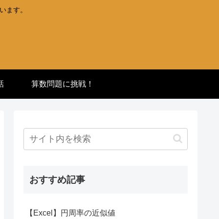
ています。
話
算数問題に挑戦！
おすすめ記事
【Excel】円周率の近似値