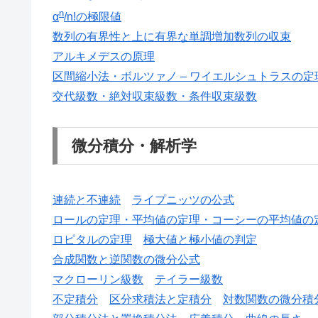
n
α
/n!の極限値
数列の有界性と上に有界な単調増加数列の収束
アルキメデスの原理
区間縮小法・ボルツァノ – ワイエルシュトラスの定
交代級数・絶対収束級数・条件収束級数
微分積分・解析学
連続と不連続
ライプニッツの公式
ロールの定理・平均値の定理・コーシーの平均値の
ロピタルの定理
極大値と極小値の判定
合成関数と逆関数の微分公式
マクローリン級数
テイラー級数
不定積分
区分求積法と定積分
対数関数の微分積