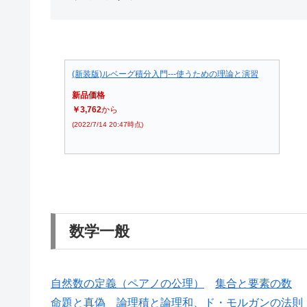
(新装版)ルベーグ積分入門---使うための理論と演習
新品価格
￥3,762
から
(2022/7/14 20:47時点)
数学一般
自然数の定義（ペアノの公理）
集合と要素の数
命題と真偽
論理積と論理和、ド・モルガンの法則