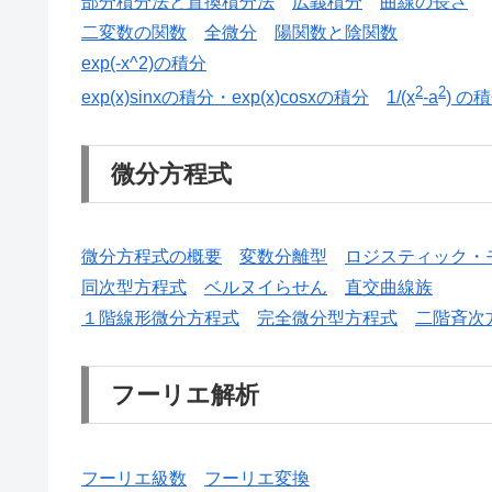
部分積分法と置換積分法
広義積分
曲線の長さ
二変数の関数
全微分
陽関数と陰関数
exp(-x^2)の積分
2
2
exp(x)sinxの積分・exp(x)cosxの積分
1/(x
-a
) の
微分方程式
微分方程式の概要
変数分離型
ロジスティック・
同次型方程式
ベルヌイらせん
直交曲線族
１階線形微分方程式
完全微分型方程式
二階斉次
フーリエ解析
フーリエ級数
フーリエ変換