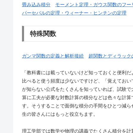
畳み込み積分
モーメント定理・ガウス関数のフー
パーセバルの定理・ウィーナー・ヒンチンの定理
特殊関数
ガンマ関数の定義と解析接続
超関数とディラック
「教科書には載っていないけど知っておくと便利だ
比べると使う頻度は少ないですけど、「覚えておい
が知らない公式をたくさんを知っていれば、試験で
算に工夫が必要な対数計算の積分などは色々な計算
す。そうすることで面倒な積分の手間をひとつ減ら
生の皆さんにはもっと役立ちます。
理工学部では数学や物理の講義でたくさん積分を計