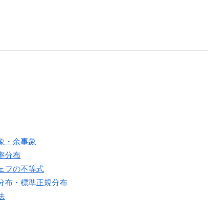
象・余事象
率分布
ェフの不等式
分布・標準正規分布
法