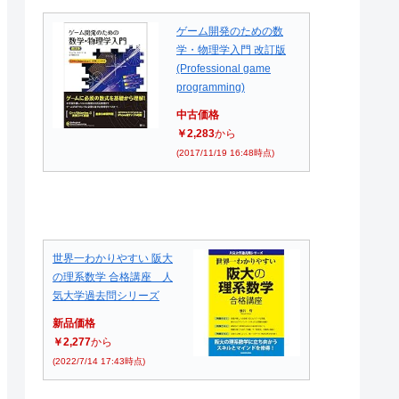
ゲーム開発のための数
学・物理学入門 改訂版
(Professional game
programming)
中古価格
￥2,283
から
(2017/11/19 16:48時点)
世界一わかりやすい 阪大
の理系数学 合格講座 人
気大学過去問シリーズ
新品価格
￥2,277
から
(2022/7/14 17:43時点)