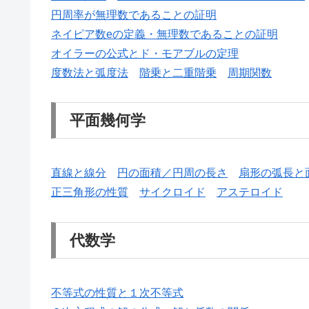
円周率が無理数であることの証明
ネイピア数eの定義・無理数であることの証明
オイラーの公式とド・モアブルの定理
度数法と弧度法
階乗と二重階乗
周期関数
平面幾何学
直線と線分
円の面積／円周の長さ
扇形の弧長と
正三角形の性質
サイクロイド
アステロイド
代数学
不等式の性質と１次不等式