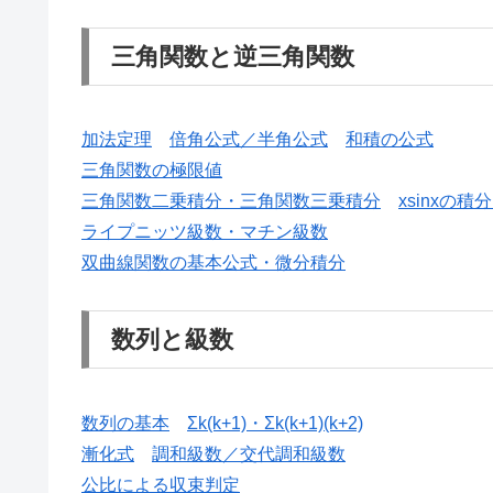
三角関数と逆三角関数
加法定理
倍角公式／半角公式
和積の公式
三角関数の極限値
三角関数二乗積分・三角関数三乗積分
xsinxの積
ライプニッツ級数・マチン級数
双曲線関数の基本公式・微分積分
数列と級数
数列の基本
Σk(k+1)・Σk(k+1)(k+2)
漸化式
調和級数／交代調和級数
公比による収束判定