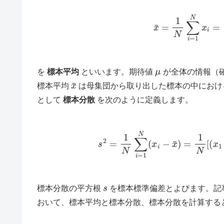
x
¯
=
1
N
∑
i
=
1
N
μ
を
標本平均
といいます。期待値
が全体の情報（
x
¯
標本平均
は母集団から取り出した標本の中におけ
として
標本分散
を次のように定義します。
s
2
=
1
N
∑
i
=
1
N
(
x
i
−
x
¯
)
=
1
N
[
(
s
標本分散の平方根
を標本標準偏差とよびます。記
おいて、標本平均と標本分散、標本分散を計算する