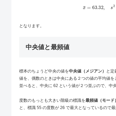
x
¯
=
63.32
,
s
となります。
中央値と最頻値
標本のちょうど中央の値を
中央値（メジアン）
と定
値を、偶数のときは中央にある２つの値の平均値を
並べると、中央に 62 という値が２つ並ぶので、中
度数のもっとも大きい階級の標識を
最頻値（モード
と、標識 55 の度数が 26 で最大となっているので最