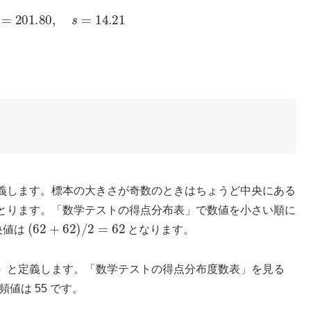
2
=
201.80
,
s
=
14.21
義します。標本の大きさが奇数のときはちょうど中央にある
とります。「数学テストの得点分布表」で数値を小さい順に
(
62
+
62
)
/
2
=
62
央値は
となります。
）
と定義します。「数学テストの得点分布度数表」を見る
頻値は 55 です。