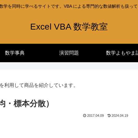
l と数学を同時に学べるサイトです。VBA による専門的な数値解析も扱っ
Excel VBA 数学教室
数学事典
演習問題
数学よもやま
を利用して商品を紹介しています。
均・標本分散）
2017.04.09
2024.04.19