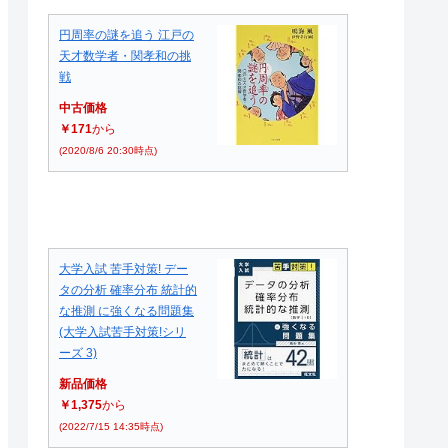
円周率の謎を追う 江戸の
天才数学者・関孝和の挑
戦
中古価格
￥171
から
(2020/8/6 20:30時点)
大学入試 苦手対策! デー
タの分析 確率分布 統計的
な推測 に強くなる問題集
(大学入試苦手対策!シリ
ーズ 3)
新品価格
￥1,375
から
(2022/7/15 14:35時点)