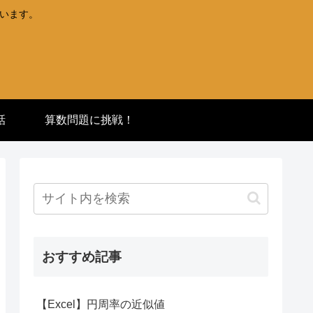
ています。
話
算数問題に挑戦！
おすすめ記事
【Excel】円周率の近似値