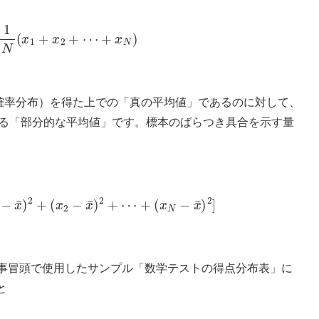
x
i
=
1
N
(
x
1
+
x
2
+
⋯
+
x
N
)
確率分布）を得た上での「真の平均値」であるのに対して、
る「部分的な平均値」です。標本のばらつき具合を示す量
x
1
−
x
¯
)
2
+
(
x
2
−
x
¯
)
2
+
⋯
+
(
x
N
−
x
¯
)
2
]
事冒頭で使用したサンプル「数学テストの得点分布表」に
と