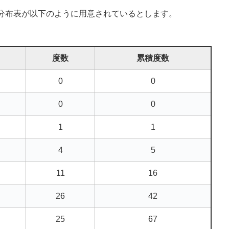
分布表が以下のように用意されているとします。
度数
累積度数
0
0
0
0
1
1
4
5
11
16
26
42
25
67