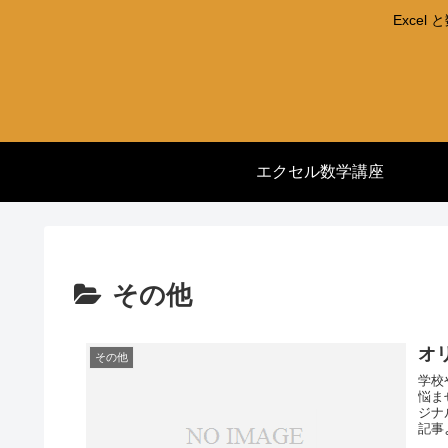
Exce
エクセル数学講座
その他
オ
その他
学校
悩ま
ジナ
記事