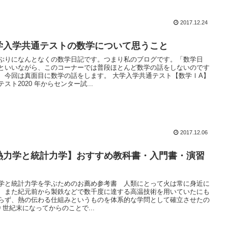
2017.12.24
学入学共通テストの数学について思うこと
ぶりになんとなくの数学日記です。つまり私のブログです。「数学日
といいながら、このコーナーでは普段ほとんど数学の話をしないのです
、今回は真面目に数学の話をします。 大学入学共通テスト【数学ⅠA】
テスト2020 年からセンター試...
2017.12.06
熱力学と統計力学】おすすめ教科書・入門書・演習
学と統計力学を学ぶためのお薦め参考書 人類にとって火は常に身近に
、また紀元前から製鉄などで数千度に達する高温技術を用いていたにも
らず、熱の伝わる仕組みというものを体系的な学問として確立させたの
19 世紀末になってからのことで...