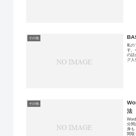
BA
その他
私の
す。
の話
グ人
W
その他
法
Wo
分間
身も
間取っ