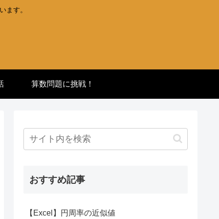
ています。
話
算数問題に挑戦！
おすすめ記事
【Excel】円周率の近似値