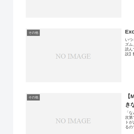
Ex
その他
いつ
ズム
読ん
説】
【
その他
き
「な
次第
トが
るの