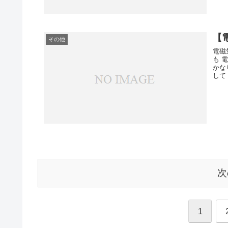
【
その他
電磁
も 
かな
して
次
1