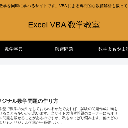
l と数学を同時に学べるサイトです。VBA による専門的な数値解析も扱っ
Excel VBA 数学教室
数学事典
演習問題
数学よもやま
リジナル数学問題の作り方
や塾で数学の先生をしておられるかたであれば、試験の問題作成に頭を
せることも多いかと思います。当サイトの演習問題のコーナーにもオリ
ル問題を載せることがあるのですが、私もやっぱり悩みます。他のどの
よりもオリジナル問題が一番難しい...