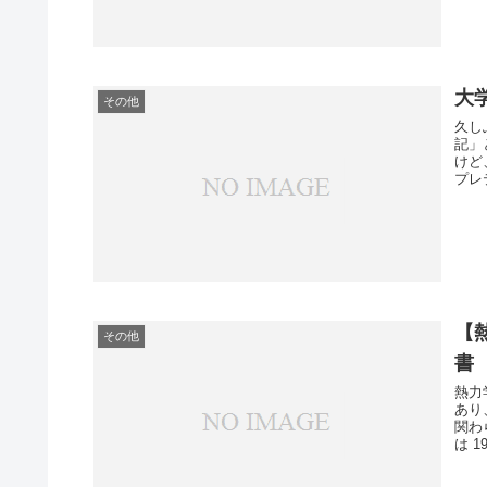
大
その他
久し
記」
けど
プレ
【
その他
書
熱力
あり
関わ
は 