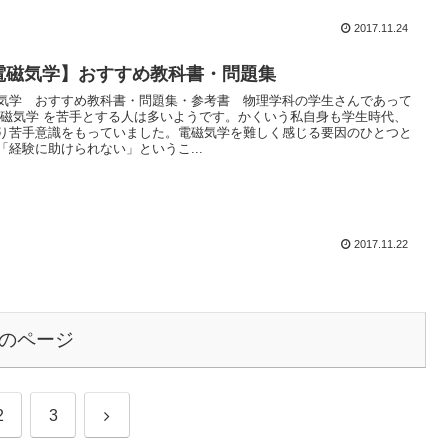
2017.11.24
電磁気学】おすすめ教科書・問題集
気学 おすすめ教科書・問題集・参考書 物理学科の学生さんであって
電磁気学 を苦手とする人は多いようです。かくいう私自身も学生時代、
り苦手意識をもっていました。電磁気学を難しく感じる要因のひとつと
「経験に助けられない」というこ...
2017.11.22
のページ
次
2
3