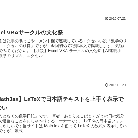
2018.07.22
cel VBAサークルの文化祭
もは記事の隅っこやコメント欄で連載しているエクセル小説「数学のリ
、エクセルの旋律」ですが、今回初めて記事本文で掲載します。気軽に
でみてください。 【小説】Excel VBA サークルの文化祭【AI連載小
数学のリズム、エクセル...
2018.01.20
MathJax】LaTeXで日本語テキストを上手く表示で
ない
んとなくの数学日記」です。 筆者（あとりえこばと）がその日の気分
で適当なことをおしゃべりするコーナーです。 LaTeXの日本語フォン
おかしいです当サイトは MathJax を使って LaTeX の数式を表示してい
ですが、数式...