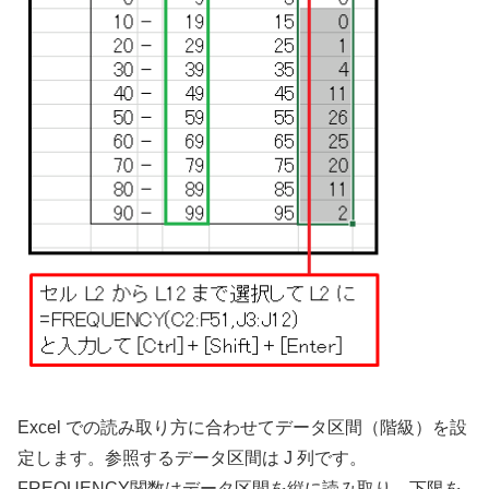
Excel での読み取り方に合わせてデータ区間（階級）を設
定します。参照するデータ区間は J 列です。
FREQUENCY関数はデータ区間を縦に読み取り、下限を