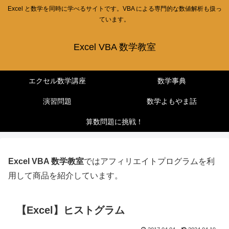
Excel と数学を同時に学べるサイトです。VBA による専門的な数値解析も扱っ
ています。
Excel VBA 数学教室
エクセル数学講座
数学事典
演習問題
数学よもやま話
算数問題に挑戦！
Excel VBA 数学教室
ではアフィリエイトプログラムを利
用して商品を紹介しています。
【Excel】ヒストグラム