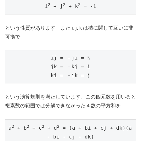
2
2
2
i
 + j
 + k
 = -1
という性質があります。また i, j, k は積に関して互いに非
可換で
ij = －ji = k

jk = －kj = i

ki = －ik = j
という演算規則を満たしています。この四元数を用いると
複素数の範囲では分解できなかった４数の平方和を
2
2
2
2
a
 + b
 + c
 + d
 = (a + bi + cj + dk)(a 
- bi - cj - dk)