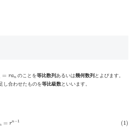
1
=
r
a
n
のことを
等比数列
あるいは
幾何数列
とよびます。
足し合わせたものを
等比級数
といいます。
)
a
n
=
r
n
−
1