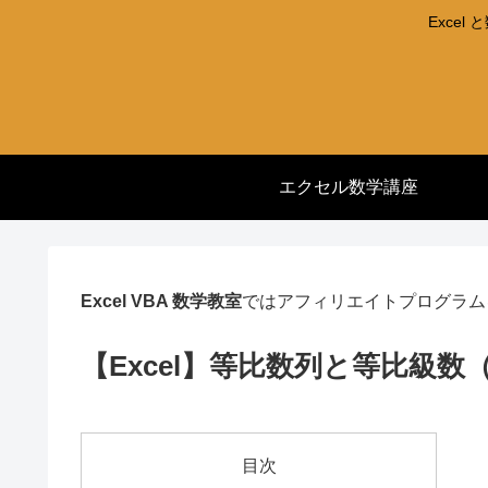
Exce
エクセル数学講座
Excel VBA 数学教室
ではアフィリエイトプログラム
【Excel】等比数列と等比級数
目次