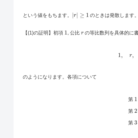
|
r
|
≥
1
という値をもちます。
のときは発散します
1
r
【(1)の証明】初項
, 公比
の等比数列を具体的に
1
,
のようになります。各項について
第
1
項
1
×
r
0
第
第
第