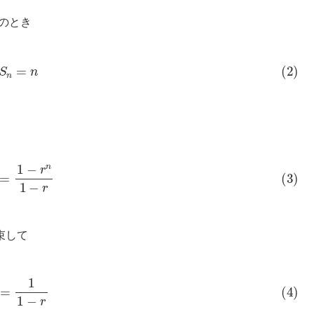
のとき
2)
S
n
=
n
n
=
1
−
r
n
1
−
r
束して
)
S
=
1
1
−
r