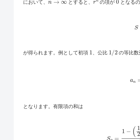
において、
とすると、
の項が
となるの
(4
1
1
/
2
が得られます。例として初項
、公比
の等比数
a
n
となります。有限項の和は
S
n
=
1
−
(
1
2
)