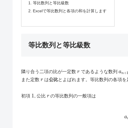
等比数列と等比級数
Excelで等比数列と各項の和を計算します
等比数列と等比級数
r
a
n
+
隣り合う二項の比が一定数
であるような数列
r
また定数
は
公比
とよばれます。等比数列の各項を
1
r
初項
, 公比
の等比数列の一般項は
(1