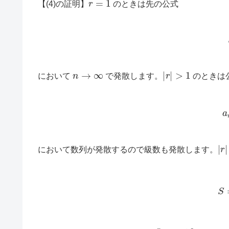
【(4)の証明】
のときは先の公式
(
n
→
∞
|
r
|
>
1
において
で発散します。
のときは
(1
|
r
|
において数列が発散するので級数も発散します。
(3)
n
→
∞
r
n
0