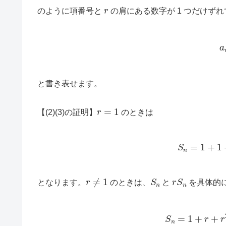
r
のように項番号と
の肩にある数字が 1 つだけず
(1
と書き表せます。
r
=
1
【(2)(3)の証明】
のときは
S
n
=
1
r
≠
1
S
n
r
S
n
となります。
のときは、
と
を具体的
S
n
=
1
+
r
+
r
2
+
⋯
+
r
n
−
2
+