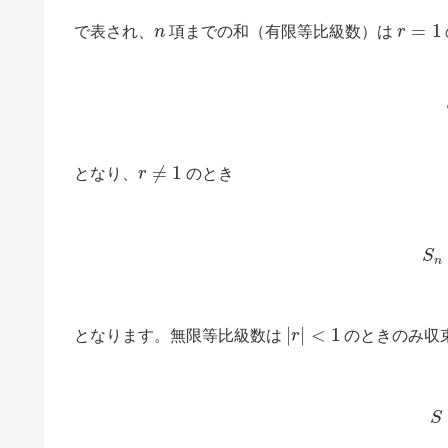
n
r
=
1
で表され、
項までの和（有限等比級数）は
(
r
≠
1
となり、
のとき
(3)
S
|
r
|
<
1
となります。無限等比級数は
のときのみ収
(4