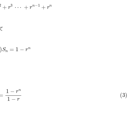
て
r
)
S
n
=
1
−
r
n
S
=
1
−
r
n
1
−
r