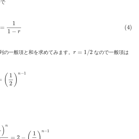
で
)
S
=
1
1
−
r
r
=
1
/
2
列の一般項と和を求めてみます。
なので一般項は
=
(
1
2
)
n
−
1
n
1
−
1
2
=
2
−
(
1
2
)
n
−
1