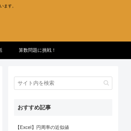
ています。
話
算数問題に挑戦！
おすすめ記事
【Excel】円周率の近似値