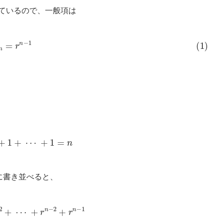
れているので、一般項は
)
a
n
=
r
n
−
1
+
1
+
1
+
⋯
+
1
=
n
に書き並べると、
r
n
−
1
r
S
n
=
r
+
r
2
+
r
3
⋯
+
r
n
−
1
+
r
n