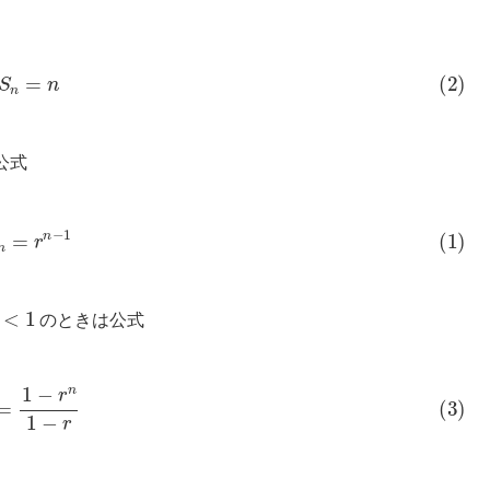
2)
S
n
=
n
公式
)
a
n
=
r
n
−
1
<
1
のときは公式
S
=
1
−
r
n
1
−
r