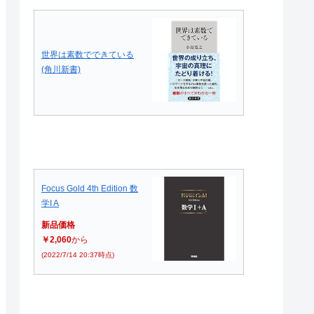
世界は素数でできている
(角川新書)
Focus Gold 4th Edition 数
学I A
新品価格
￥2,060
から
(2022/7/14 20:37時点)