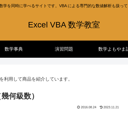
l と数学を同時に学べるサイトです。VBA による専門的な数値解析も扱っ
Excel VBA 数学教室
数学事典
演習問題
数学よもやま
を利用して商品を紹介しています。
（幾何級数）
2016.08.24
2023.11.21