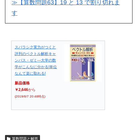
≫【算数問題63】19 と 13 で割り切れま
す
スバラシク実力がつくと
評判のベクトル解析キャ
ンパス・ゼミ―大学の数
学がこんなに分かる!単位
なんて楽に取れる!
新品価格
￥2,646
から
(2019/8/7 20:48時点)
算数問題と解答