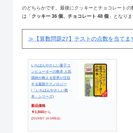
のどちらかです。最後にクッキーとチョコレートの数
は「
クッキー 36 個、チョコレート 48 個
」となりま
≫【算数問題27】テストの点数を当てま
いちばんやさしい量子コ
ンピューターの教本 人気
講師が教える世界が注目
する最新テクノロジー
(「いちばんやさしい教
本」シリーズ)
新品価格
￥1,944
から
(2019/8/7 18:34時点)