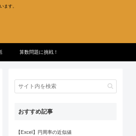
ています。
話
算数問題に挑戦！
おすすめ記事
【Excel】円周率の近似値