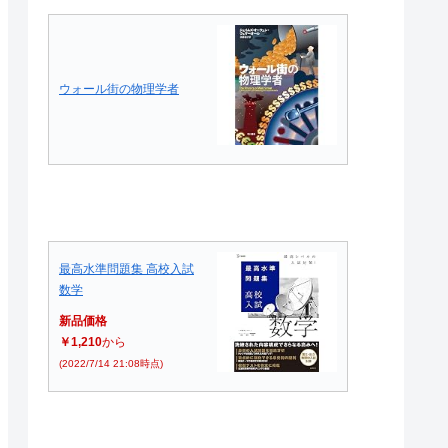
ウォール街の物理学者
最高水準問題集 高校入試
数学
新品価格
￥1,210
から
(2022/7/14 21:08時点)