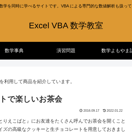
l と数学を同時に学べるサイトです。VBA による専門的な数値解析も扱っ
Excel VBA 数学教室
数学事典
演習問題
数学よもやま
を利用して商品を紹介しています。
トで楽しいお茶会
2016.09.17
2022.01.22
とりえこばと』にお友達をたくさん呼んでお茶会を開くこと
イズの高級なクッキーと生チョコレートを用意しておきまし