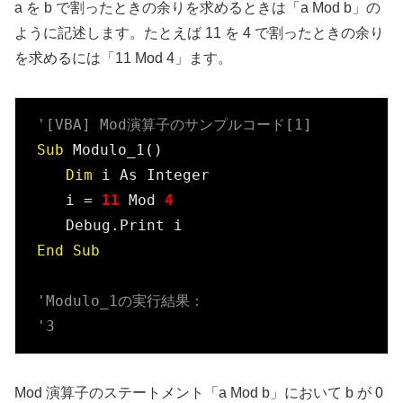
a を b で割ったときの余りを求めるときは「a Mod b」の
ように記述します。たとえば 11 を 4 で割ったときの余り
を求めるには「11 Mod 4」ます。
'[VBA] Mod演算子のサンプルコード[1]
Sub
 Modulo_1()

Dim
 i As Integer

　　i = 
11
 Mod 
4
End
Sub
'Modulo_1の実行結果：
'3
Mod 演算子のステートメント「a Mod b」において b が 0