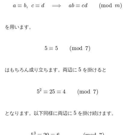
a
≡
b
,
c
≡
d
⟹
a
b
≡
c
d
(
mod
m
)
を用います。
5
≡
5
(
mod
7
)
5
はもちろん成り立ちます。両辺に
を掛けると
5
2
≡
25
≡
4
(
mod
7
)
5
となります。以下同様に両辺に
を掛け続けます。
5
3
5
≡
6
20
≡
15
≡
6
≡
(
1
mod
(
mod
7
)
7
5
)
4
5
≡
7
30
≡
5
≡
(
2
mod
(
mod
7
)
7
5
)
8
5
≡
5
25
≡
10
≡
4
≡
(
3
mod
(
mod
7
)
7
)