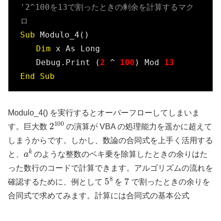
'2^100を13で割ったときの剰余を計算するマク
ロ
Sub
 Modulo_4()

Dim
 x As Long

　　Debug.Print (
2
 ^ 
100
) Mod 
13
End
Sub
Modulo_4() を実行するとオーバーフローしてしまいま
2
100
す。巨大数
の演算が VBA の処理能力を遥かに超えて
しまうからです。しかし、数論の合同式を上手く活用する
a
k
と、
のような整数のベキ乗を除算したときの余りはた
った数行のコードで計算できます。アルゴリズムの流れを
5
8
7
確認するために、例として
を
で割ったときの余りを
合同式で求めてみます。計算には合同式の基本公式