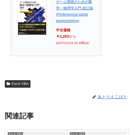
ゲーム開発のための数
学・物理学入門 改訂版
(Professional game
programming)
中古価格
￥2,283
から
(2017/11/19 16:48時点)
Excel VBA
あとりえこばと
関連記事
Excel VBA
Excel VBA