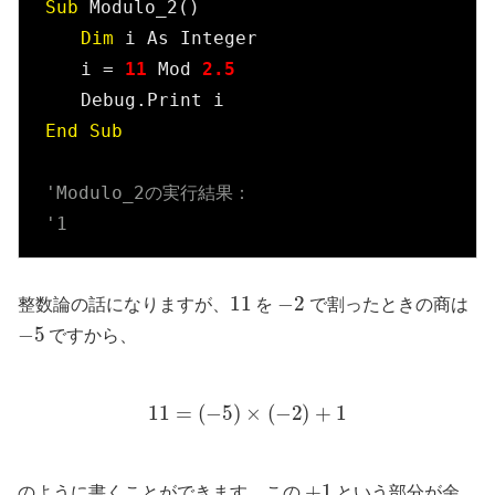
Sub
 Modulo_2()

Dim
 i As Integer

　　i = 
11
 Mod 
2.5
End
Sub
'Modulo_2の実行結果：
'1
11
−
2
整数論の話になりますが、
を
で割ったときの商は
−
5
ですから、
11
=
(
−
5
)
×
(
−
2
)
+
1
+
1
のように書くことができます。この
という部分が余