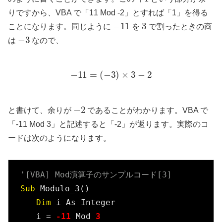
りですから、VBA で「11 Mod -2」とすれば「1」を得る
−
11
3
ことになります。同じように
を
で割ったときの商
−
3
は
なので、
−
11
=
(
−
3
)
×
3
−
2
−
2
と書けて、余りが
であることがわかります。VBA で
「-11 Mod 3」と記述すると「-2」が返ります。実際のコ
ードは次のようになります。
'[VBA] Mod演算子のサンプルコード[3]
Sub
 Modulo_3()

Dim
 i As Integer

　　i = 
-11
 Mod 
3