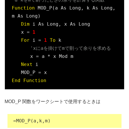
Function
 MOD_P(a As Long, k As Long, 
m As Long)

Dim
 i As Long, x As Long

　　x = 
1
For
 i = 
1
To
 k

'xにaを掛けてmで割って余りを求める
　　　　x = a * x Mod m

Next
 i

End
Function
MOD_P 関数をワークシートで使用するときは
=MOD_P(a,k,m)