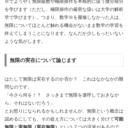
Ⅲでようやく無限級数や極限操作を本格的に扱う微分積分
を学びます（ただし、極限操作の厳密な扱いは大学の解析
学で学びます）。つまり、数学Ⅲを履修しなかった人は、
無限についてほとんど触れる機会がないまま数学の学習を
終えてしまうことになります。なんだか少しもったいない
ような気がします。
無限の実在について論じます
はたして無限は実在するのか否か？ これはなかなかの難
問なのです。
「今さら何を！？ さっきまで無限を連呼しておきなが
ら、それはないだろう」
とお怒りになられるかもしれませんが、無限という概念は
認めるにしても、その捉え方については大きく分けて
可能
無限
と
実無限（実在無限）
という 2 つの流派があるので