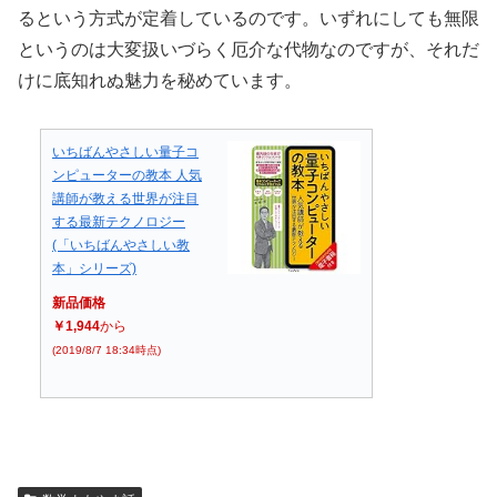
るという方式が定着しているのです。いずれにしても無限
というのは大変扱いづらく厄介な代物なのですが、それだ
けに底知れぬ魅力を秘めています。
いちばんやさしい量子コ
ンピューターの教本 人気
講師が教える世界が注目
する最新テクノロジー
(「いちばんやさしい教
本」シリーズ)
新品価格
￥1,944
から
(2019/8/7 18:34時点)