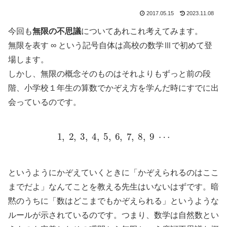
2017.05.15
2023.11.08
今回も
無限の不思議
についてあれこれ考えてみます。
無限を表す ∞ という記号自体は高校の数学Ⅲで初めて登
場します。
しかし、無限の概念そのものはそれよりもずっと前の段
階、小学校１年生の算数でかぞえ方を学んだ時にすでに出
会っているのです。
1
,
2
,
3
,
4
,
5
,
6
,
7
,
8
,
9
⋯
というようにかぞえていくときに「かぞえられるのはここ
までだよ」なんてことを教える先生はいないはずです。暗
黙のうちに「数はどこまでもかぞえられる」というような
ルールが示されているのです。つまり、数学は自然数とい