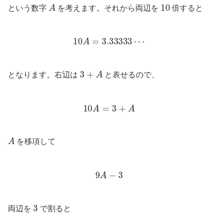
A
10
という数字
を考えます。それから両辺を
倍すると
10
A
=
3.33333
⋯
3
+
A
となります。右辺は
と表せるので、
10
A
=
3
+
A
A
を移項して
9
A
−
3
3
両辺を
で割ると