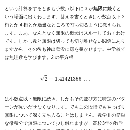
という計算をするときも小数点以下に 3 が
無限に続く
と
いう場面に出くわします。答えを書くときは小数点以下 3
桁とか 4 桁とか適当なところで打ち切るように教えられ
ます。まあ、なんとなく無限の概念はスルーしておくわけ
です。しかし数と無限は切っても切り離せない関係にあり
ますから、その後も神出鬼没に顔を覗かせます。中学校で
は無理数を学びます。2 の平方根
2
=
1.41421356
…
は小数点以下無限に続き、しかもその並び方に特定のパタ
ーンが見いだせなくなります。でもこの段階でもやっぱり
無限について深く立ち入ることはしません。数学Ⅱの簡単
な微積分で無限について少し触れますが、高校3年の数学