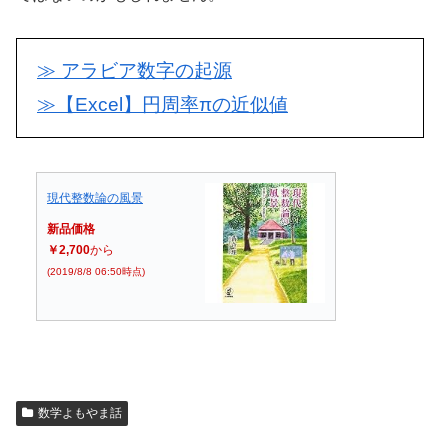
≫ アラビア数字の起源
≫【Excel】円周率πの近似値
現代整数論の風景
新品価格
￥2,700
から
(2019/8/8 06:50時点)
数学よもやま話