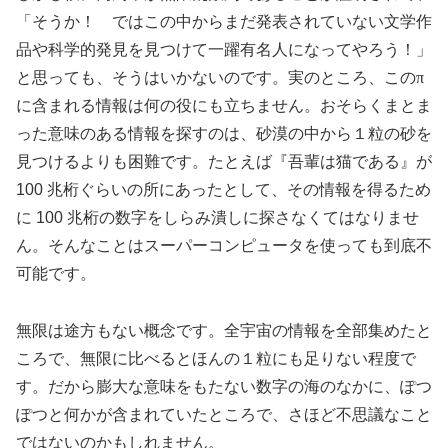
「そうか！ ではこの中からまだ発表されていない文学作
品や科学的発見を見つけて一躍有名人になってやろう！」
と思っても、そうはいかないのです。実のところ、この
π
に含まれる情報は何の役にも立ちません。おそらくまとま
った意味のある情報を探すのは、砂漠の中から１粒の砂を
見つけるよりも困難です。たとえば『吾輩は猫である』が
100 兆桁ぐらいの所にあったとして、その情報を得るため
に 100 兆桁の数字をしらみ潰しに探さなくてはなりませ
ん。そんなことはスーパーコンピュータを使っても到底不
可能です。
無限は途方もない概念です。全宇宙の情報を全部集めたと
ころで、無限に比べるとほんの１粒にも足りない程度で
す。だから膨大な意味をもたない数字の海のなかに、ぽつ
ぽつと何かが含まれていたところで、さほど不思議なこと
ではないのかもしれません。