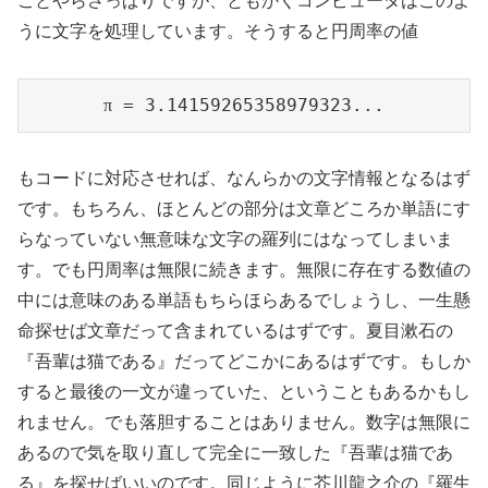
ことやらさっぱりですが、ともかくコンピュータはこのよ
うに文字を処理しています。そうすると円周率の値
 = 3.14159265358979323...
π
もコードに対応させれば、なんらかの文字情報となるはず
です。もちろん、ほとんどの部分は文章どころか単語にす
らなっていない無意味な文字の羅列にはなってしまいま
す。でも円周率は無限に続きます。無限に存在する数値の
中には意味のある単語もちらほらあるでしょうし、一生懸
命探せば文章だって含まれているはずです。夏目漱石の
『吾輩は猫である』だってどこかにあるはずです。もしか
すると最後の一文が違っていた、ということもあるかもし
れません。でも落胆することはありません。数字は無限に
あるので気を取り直して完全に一致した『吾輩は猫であ
る』を探せばいいのです。同じように芥川龍之介の『羅生