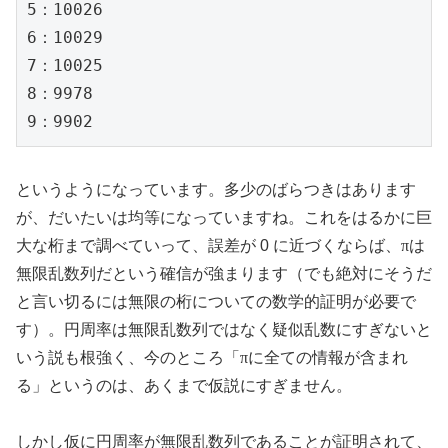
5：10026

6：10029

7：10025

8：9978

9：9902
というようになっています。多少のばらつきはあります
が、だいたいは均等になっていますね。これをはるかに巨
大な桁まで調べていって、誤差が 0 に近づくならば、
π
は
無限乱数列だという確信が強まります（でも絶対にそうだ
と言い切るには無限の桁についての数学的証明が必要で
す）。円周率は無限乱数列ではなく疑似乱数にすぎないと
いう説も根強く、今のところ「
π
に全ての情報が含まれ
る」というのは、あくまで仮説にすぎません。
しかし仮に円周率が無限乱数列であることが証明されて、