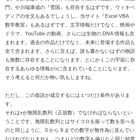
門』や川端康成の『雪国』も存在するはずです。ウィキペ
ディアの全文もあるでしょうし、当サイト『Excel VBA
数学教室』もあるはずです。文字情報だけでなく、映画や
ドラマ、YouTube の動画、さらには生物の DNA 情報も含
まれます。過去の作品だけでなく、未来に登場する作品も
全て含まれます。さらに言えば、誰も書かないはずの物語
も無数に存在することになります。とにかくこの宇宙に存
在するあらゆる情報が
π
に含まれていることになります。
そう考えると何だか怖い気もしますね。
ただし、この仮説が成立するには１つだけ条件がありま
す。
それは
π
が無限乱数列（正規数）でなければならないとい
うことです。無限乱数列とはサイコロを振って数を並べる
のと同じように、0 から 9 までの数字が無作為に並んでい
なければなりません。つまりどの数字も偏りなく同じ頻度